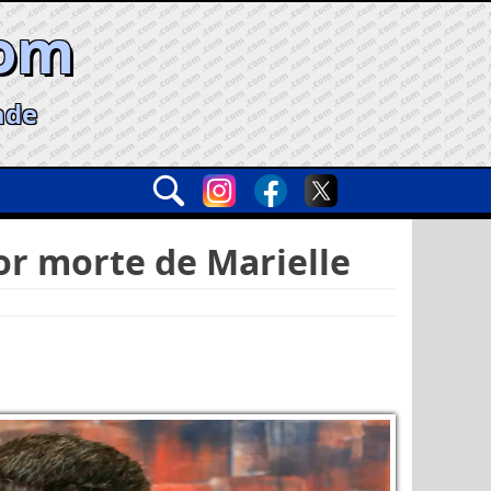
com
ade
or morte de Marielle