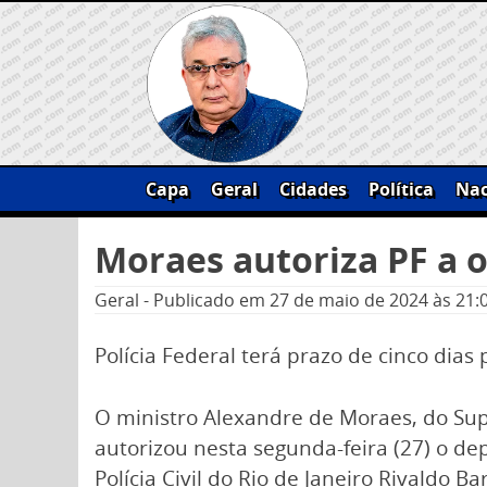
Skip
to
content
Capa
Geral
Cidades
Política
Nac
Pesquisar
Moraes autoriza PF a o
por:
Geral
-
Publicado em
27 de maio de 2024
às 21:
Polícia Federal terá prazo de cinco dias p
O ministro Alexandre de Moraes, do Sup
autorizou nesta segunda-feira (27) o d
Polícia Civil do Rio de Janeiro Rivaldo B