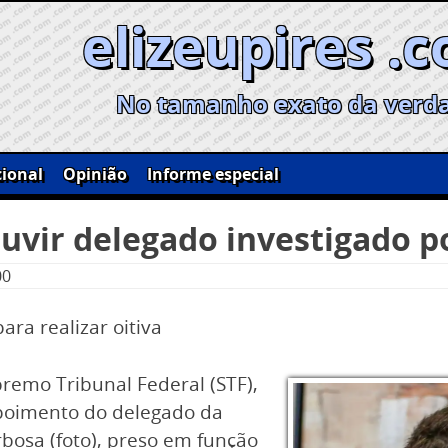
elizeupires .
No tamanho exato da verd
ional
Opinião
Informe especial
uvir delegado investigado p
00
ara realizar oitiva
remo Tribunal Federal (STF),
epoimento do delegado da
arbosa (foto), preso em função