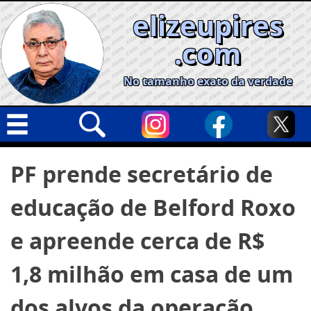
Skip
elizeupires
to
content
.com
No tamanho exato da verdade
Capa
Pesquisar
PF prende secretário de
por:
Geral
educação de Belford Roxo
Cidades
Política
e apreende cerca de R$
Nacional
1,8 milhão em casa de um
Opinião
dos alvos da operação
Informe especial