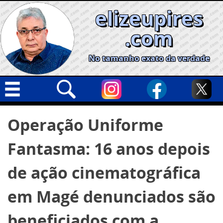
Skip
elizeupires
to
content
.com
No tamanho exato da verdade
Capa
Pesquisar
Operação Uniforme
por:
Geral
Fantasma: 16 anos depois
Cidades
Política
de ação cinematográfica
Nacional
em Magé denunciados são
Opinião
beneficiados com a
Informe especial