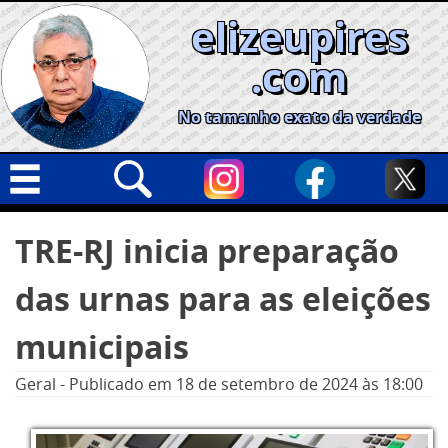
Skip
elizeupires
to
content
.com
No tamanho exato da verdade
Capa
Pesquisar
TRE-RJ inicia preparação
por:
Geral
das urnas para as eleições
Cidades
Política
municipais
Nacional
Geral
-
Publicado em
18 de setembro de 2024
às 18:00
Opinião
Informe especial