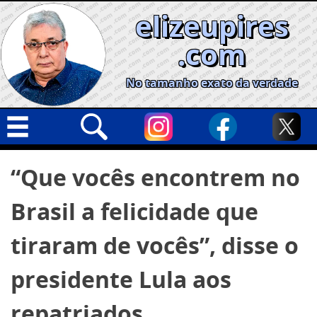
Skip
elizeupires
to
content
.com
No tamanho exato da verdade
Capa
Pesquisar
“Que vocês encontrem no
por:
Geral
Brasil a felicidade que
Cidades
Política
tiraram de vocês”, disse o
Nacional
presidente Lula aos
Opinião
repatriados
Informe especial