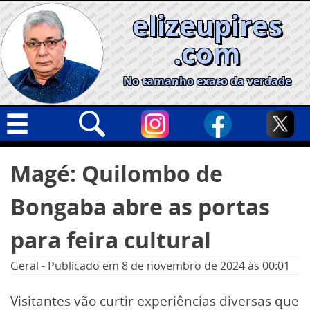
Skip
elizeupires
to
content
.com
No tamanho exato da verdade
Capa
Pesquisar
Magé: Quilombo de
por:
Geral
Bongaba abre as portas
Cidades
Política
para feira cultural
Nacional
Geral
-
Publicado em
8 de novembro de 2024
às 00:01
Opinião
Visitantes vão curtir experiências diversas que
Informe especial