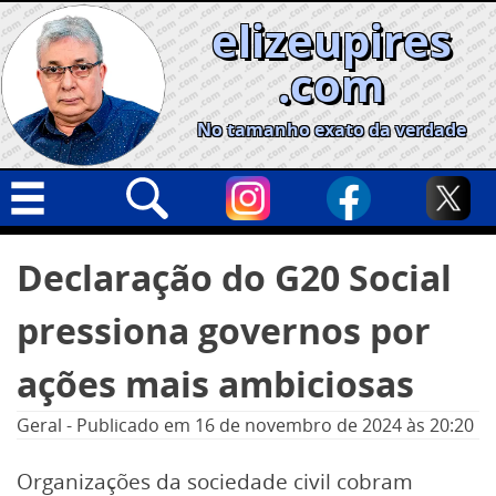
Skip
elizeupires
to
content
.com
No tamanho exato da verdade
Capa
Pesquisar
Declaração do G20 Social
por:
Geral
pressiona governos por
Cidades
Política
ações mais ambiciosas
Nacional
Geral
-
Publicado em
16 de novembro de 2024
às 20:20
Opinião
Organizações da sociedade civil cobram
Informe especial