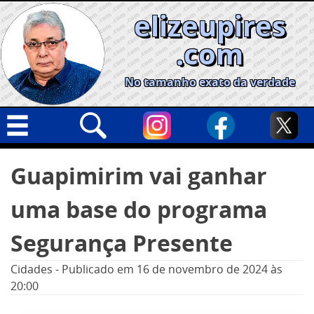
Skip
elizeupires
to
content
.com
No tamanho exato da verdade
Capa
Pesquisar
Guapimirim vai ganhar
por:
Geral
uma base do programa
Cidades
Política
Segurança Presente
Nacional
Cidades
-
Publicado em
16 de novembro de 2024
às
Opinião
20:00
Informe especial