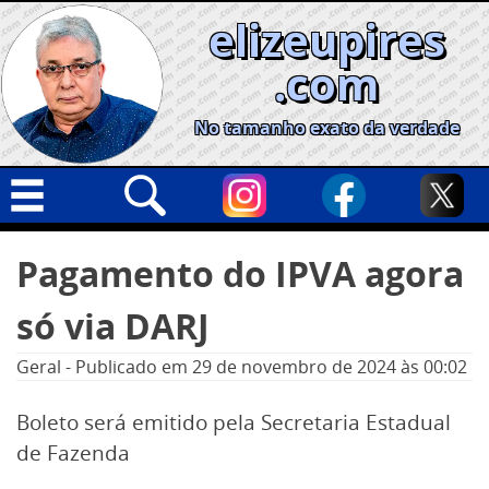
Skip
elizeupires
to
content
.com
No tamanho exato da verdade
Capa
Pesquisar
Pagamento do IPVA agora
por:
Geral
só via DARJ
Cidades
Política
Geral
-
Publicado em
29 de novembro de 2024
às 00:02
Nacional
Boleto será emitido pela Secretaria Estadual
Opinião
de Fazenda
Informe especial