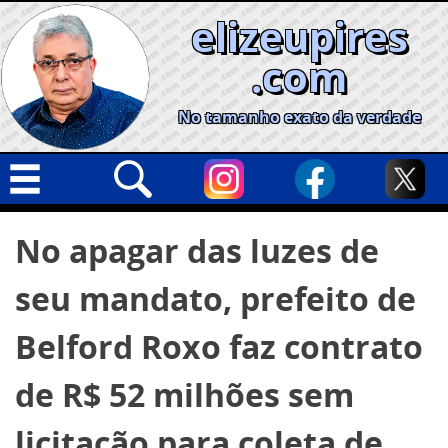
Skip
elizeupires
to
content
.com
No tamanho exato da verdade
Capa
Pesquisar
No apagar das luzes de
por:
Geral
seu mandato, prefeito de
Cidades
Política
Belford Roxo faz contrato
Nacional
de R$ 52 milhões sem
Opinião
licitação para coleta de
Informe especial