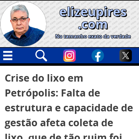
Skip
elizeupires
to
content
.com
No tamanho exato da verdade
Capa
Pesquisar
Crise do lixo em
por:
Geral
Petrópolis: Falta de
Cidades
Política
estrutura e capacidade de
Nacional
gestão afeta coleta de
Opinião
lixo, que de tão ruim foi
Informe especial