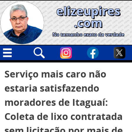
Skip
elizeupires
to
content
.com
No tamanho exato da verdade
Capa
Pesquisar
Serviço mais caro não
por:
Geral
estaria satisfazendo
Cidades
Política
moradores de Itaguaí:
Nacional
Coleta de lixo contratada
Opinião
sem licitação por mais de
Informe especial