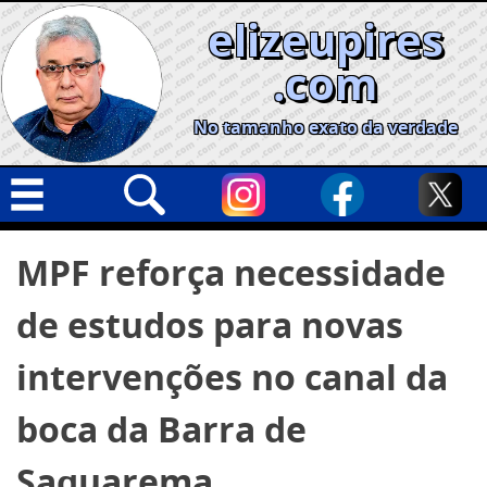
Skip
elizeupires
to
content
.com
No tamanho exato da verdade
Capa
Pesquisar
MPF reforça necessidade
por:
Geral
de estudos para novas
Cidades
Política
intervenções no canal da
Nacional
boca da Barra de
Opinião
Saquarema
Informe especial