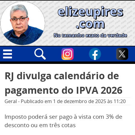
Skip
elizeupires
to
content
.com
No tamanho exato da verdade
Capa
Pesquisar
RJ divulga calendário de
por:
Geral
pagamento do IPVA 2026
Cidades
Política
Geral
-
Publicado em
1 de dezembro de 2025
às 11:20
Nacional
Imposto poderá ser pago à vista com 3% de
Opinião
desconto ou em três cotas
Informe especial