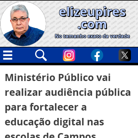
Skip
elizeupires
to
content
.com
No tamanho exato da verdade
Capa
Pesquisar
Ministério Público vai
por:
Geral
realizar audiência pública
Cidades
Política
para fortalecer a
Nacional
educação digital nas
Opinião
escolas de Campos
Informe especial