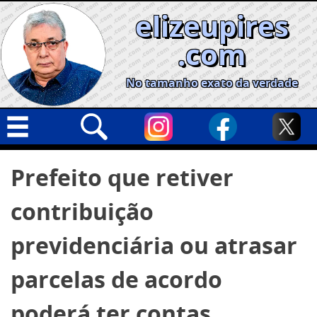
Skip
elizeupires
to
content
.com
No tamanho exato da verdade
Capa
Pesquisar
Prefeito que retiver
por:
Geral
contribuição
Cidades
Política
previdenciária ou atrasar
Nacional
parcelas de acordo
Opinião
poderá ter contas
Informe especial