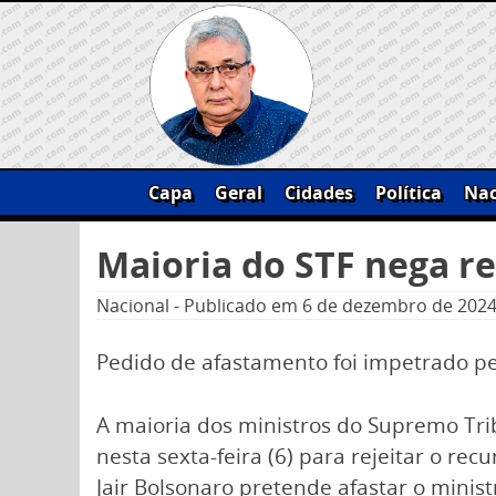
Skip
to
content
Capa
Geral
Cidades
Política
Nac
Pesquisar
Maioria do STF nega re
por:
Nacional
-
Publicado em
6 de dezembro de 202
Pedido de afastamento foi impetrado pe
A maioria dos ministros do Supremo Tri
nesta sexta-feira (6) para rejeitar o rec
Jair Bolsonaro pretende afastar o mini