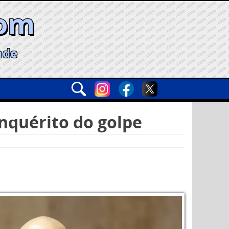
com
ade
inquérito do golpe