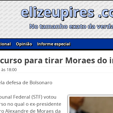
elizeupires .
No tamanho exato da verd
ional
Opinião
Informe especial
curso para tirar Moraes do 
4
às 18:00
la defesa de Bolsonaro
bunal Federal (STF) votou
urso no qual o ex-presidente
stro Alexandre de Moraes da