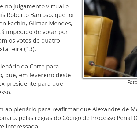
ce no julgamento virtual o
ís Roberto Barroso, que foi
son Fachin, Gilmar Mendes,
stá impedido de votar por
tam os votos de quatro
ta-feira (13).
lenário da Corte para
o, que, em fevereiro deste
Foto
 ex-presidente para que
sso.
m ao plenário para reafirmar que Alexandre de M
onaro, pelas regras do Código de Processo Penal (
e interessada. .