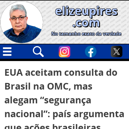
Skip
elizeupires
to
content
.com
No tamanho exato da verdade
Capa
Pesquisar
EUA aceitam consulta do
por:
Geral
Brasil na OMC, mas
Cidades
Política
alegam “segurança
Nacional
nacional”: país argumenta
Opinião
que ações brasileiras
Informe especial