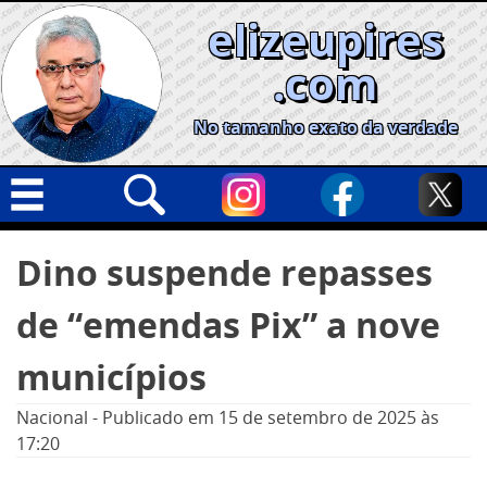
Skip
elizeupires
to
content
.com
No tamanho exato da verdade
Capa
Pesquisar
Dino suspende repasses
por:
Geral
de “emendas Pix” a nove
Cidades
Política
municípios
Nacional
Nacional
-
Publicado em
15 de setembro de 2025
às
Opinião
17:20
Informe especial