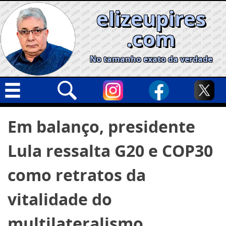
Skip
elizeupires
to
content
.com
No tamanho exato da verdade
Capa
Pesquisar
Em balanço, presidente
por:
Geral
Lula ressalta G20 e COP30
Cidades
Política
como retratos da
Nacional
vitalidade do
Opinião
multilateralismo
Informe especial