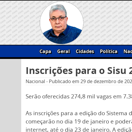
Skip
to
content
Capa
Geral
Cidades
Política
Nac
Pesquisar
Inscrições para o Sisu
por:
Nacional
-
Publicado em
29 de dezembro de 20
Serão oferecidas 274,8 mil vagas em 7.3
As inscrições para a edição do Sistema d
começarão no dia 19 de janeiro e poderã
internet, até o dia 23 de janeiro. A ed