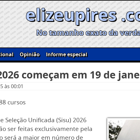
elizeupires .
No tamanho exato da verd
ional
Opinião
Informe especial
 2026 começam em 19 de jane
25
às 00:01
88 cursos
e Seleção Unificada (Sisu) 2026
o ser feitas exclusivamente pela
ição será a maior em número de