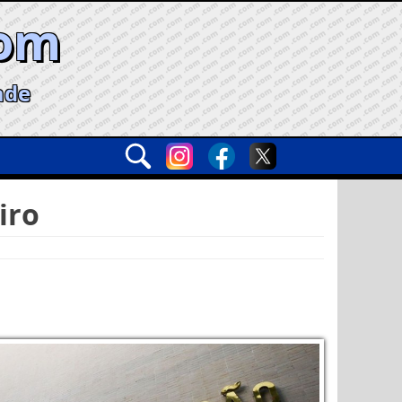
com
ade
iro