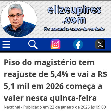
Skip
elizeupires
to
content
.com
No tamanho exato da verdade
Capa
Pesquisar
Piso do magistério tem
por:
Geral
reajuste de 5,4% e vai a R$
Cidades
Política
5,1 mil em 2026 começa a
Nacional
valer nesta quinta-feira
Opinião
Nacional
-
Publicado em
22 de janeiro de 2026
às 09:00
Informe especial