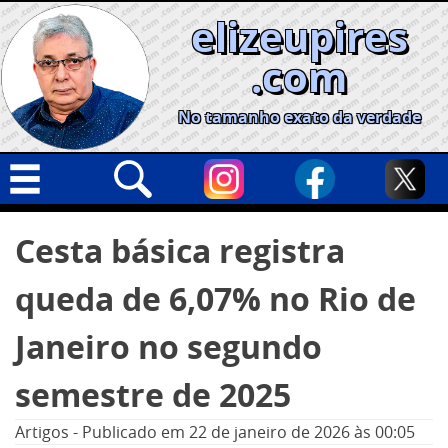
Skip
elizeupires
to
content
.com
No tamanho exato da verdade
Capa
Pesquisar
Cesta básica registra
por:
Geral
queda de 6,07% no Rio de
Cidades
Política
Janeiro no segundo
Nacional
semestre de 2025
Opinião
Artigos
-
Publicado em
22 de janeiro de 2026
às 00:05
Informe especial