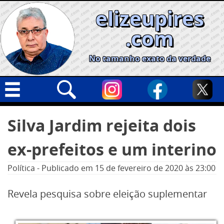
Skip
elizeupires
to
content
.com
No tamanho exato da verdade
Capa
Pesquisar
Silva Jardim rejeita dois
por:
Geral
ex-prefeitos e um interino
Cidades
Política
Política
-
Publicado em
15 de fevereiro de 2020
às 23:00
Nacional
Revela pesquisa sobre eleição suplementar
Opinião
Informe especial