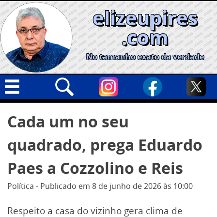
Skip
elizeupires
to
content
.com
No tamanho exato da verdade
Capa
Pesquisar
Cada um no seu
por:
Geral
quadrado, prega Eduardo
Cidades
Política
Paes a Cozzolino e Reis
Nacional
Política
-
Publicado em
8 de junho de 2026
às 10:00
Opinião
Respeito a casa do vizinho gera clima de
Informe especial