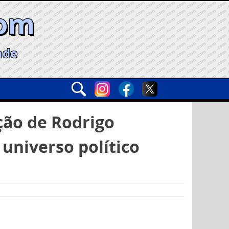
com
ade
ção de Rodrigo
 universo político