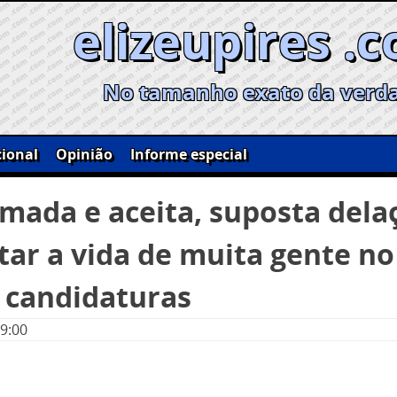
elizeupires .
No tamanho exato da verd
ional
Opinião
Informe especial
rmada e aceita, suposta dela
tar a vida de muita gente no
 candidaturas
09:00