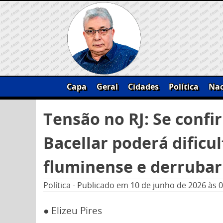
Skip
to
content
Capa
Geral
Cidades
Política
Nac
Pesquisar
Tensão no RJ: Se confi
por:
Bacellar poderá dificul
fluminense e derrubar
Política
-
Publicado em
10 de junho de 2026
às 
● Elizeu Pires