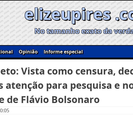
elizeupires .
No tamanho exato da verd
ional
Opinião
Informe especial
eto: Vista como censura, de
s atenção para pesquisa e 
e de Flávio Bolsonaro
00:05