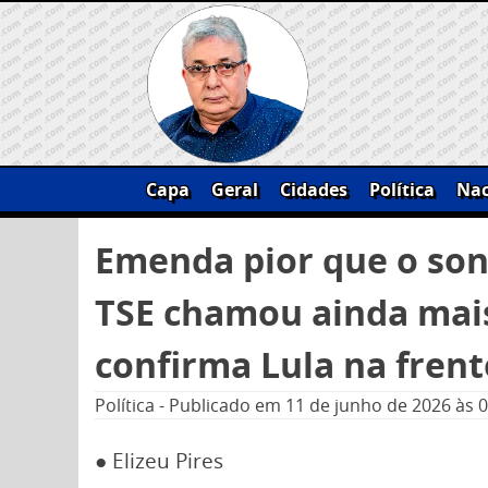
Skip
to
content
Capa
Geral
Cidades
Política
Nac
Pesquisar
Emenda pior que o son
por:
TSE chamou ainda mai
confirma Lula na frent
Política
-
Publicado em
11 de junho de 2026
às 
● Elizeu Pires