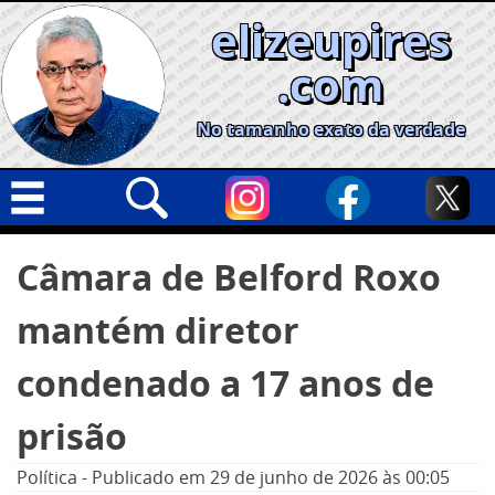
Skip
elizeupires
to
content
.com
No tamanho exato da verdade
Capa
Pesquisar
Câmara de Belford Roxo
por:
Geral
mantém diretor
Cidades
Política
condenado a 17 anos de
Nacional
prisão
Opinião
Política
-
Publicado em
29 de junho de 2026
às 00:05
Informe especial