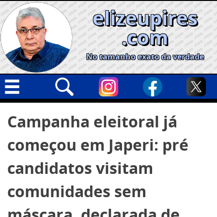
Skip
elizeupires
to
content
.com
No tamanho exato da verdade
Capa
Pesquisar
Campanha eleitoral já
por:
Geral
começou em Japeri: pré
Cidades
Política
candidatos visitam
Nacional
comunidades sem
Opinião
máscara, declarada de
Informe especial