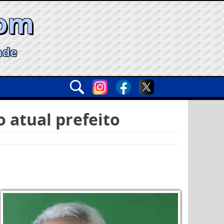
com
ade
 atual prefeito