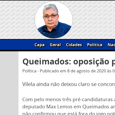
Skip
to
content
Capa
Geral
Cidades
Política
Nac
Pesquisar
Queimados: oposição pr
por:
Política
-
Publicado em
8 de agosto de 2020
às 0
Vilela ainda não deixou claro se concor
Com pelo menos três pré-candidaturas a
deputado Max Lemos em Queimados anda 
não confirmou que está fora do jogo polí