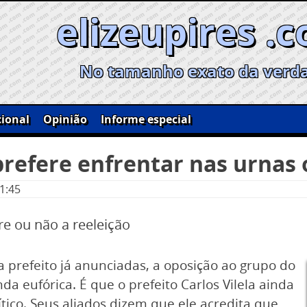
elizeupires .
No tamanho exato da verd
ional
Opinião
Informe especial
efere enfrentar nas urnas o
1:45
re ou não a reeleição
 prefeito já anunciadas, a oposição ao grupo do
eufórica. É que o prefeito Carlos Vilela ainda
tico. Seus aliados dizem que ele acredita que