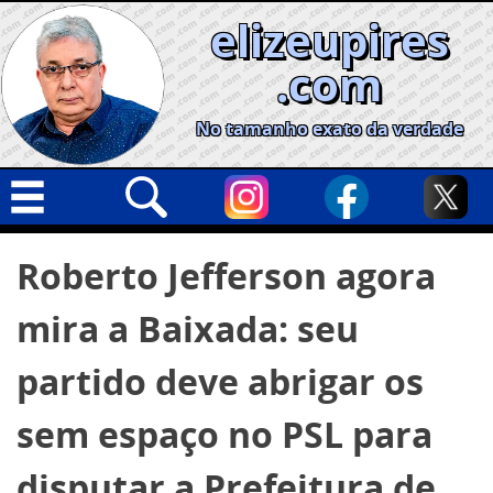
Skip
elizeupires
to
content
.com
No tamanho exato da verdade
Capa
Pesquisar
Roberto Jefferson agora
por:
Geral
mira a Baixada: seu
Cidades
Política
partido deve abrigar os
Nacional
sem espaço no PSL para
Opinião
disputar a Prefeitura de
Informe especial