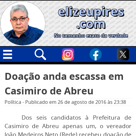
Skip
elizeupires
to
content
.com
No tamanho exato da verdade
Capa
Pesquisar
Doação anda escassa em
por:
Geral
Casimiro de Abreu
Cidades
Política
Política
-
Publicado em
26 de agosto de 2016
às 23:38
Nacional
Dos seis candidatos à Prefeitura de
Opinião
Casimiro de Abreu apenas um, o vereador
Informe especial
João Medeiros Neto (Rede) recebeu doação de