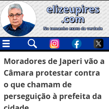
Skip
elizeupires
to
content
.com
No tamanho exato da verdade
Capa
Pesquisar
Moradores de Japeri vão a
por:
Geral
Câmara protestar contra
Cidades
Política
o que chamam de
Nacional
perseguição à prefeita da
Opinião
cidade
Informe especial