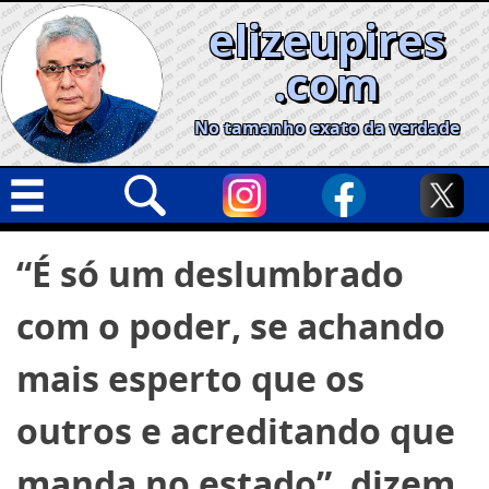
Skip
elizeupires
to
content
.com
No tamanho exato da verdade
Capa
Pesquisar
“É só um deslumbrado
por:
Geral
com o poder, se achando
Cidades
Política
mais esperto que os
Nacional
outros e acreditando que
Opinião
manda no estado”, dizem
Informe especial