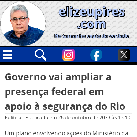
Skip
elizeupires
to
content
.com
No tamanho exato da verdade
Capa
Pesquisar
Governo vai ampliar a
por:
Geral
presença federal em
Cidades
Política
apoio à segurança do Rio
Nacional
Política
-
Publicado em
26 de outubro de 2023
às 13:10
Opinião
Um plano envolvendo ações do Ministério da
Informe especial