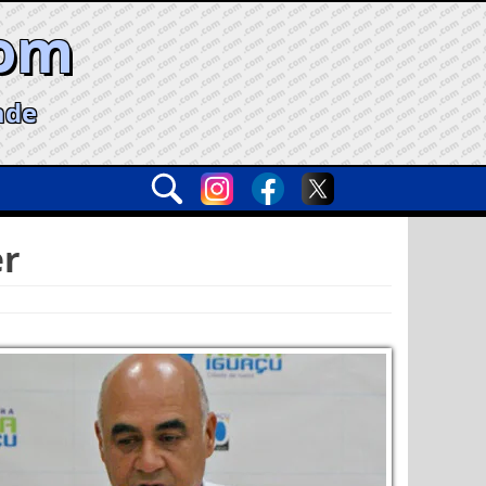
com
ade
er