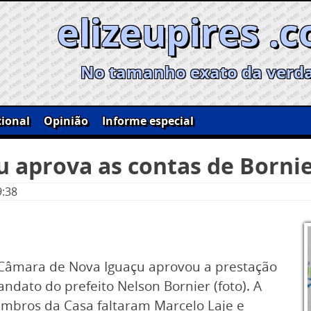
elizeupires .
No tamanho exato da verd
ional
Opinião
Informe especial
 aprova as contas de Borni
9:38
a Câmara de Nova Iguaçu aprovou a prestação
ndato do prefeito Nelson Bornier (foto). A
embros da Casa faltaram Marcelo Laje e