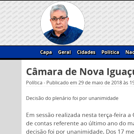
Skip
to
content
Capa
Geral
Cidades
Política
Nac
Pesquisar
Câmara de Nova Iguaçu
por:
Política
-
Publicado em
29 de maio de 2018
às 1
Decisão do plenário foi por unanimidade
Em sessão realizada nesta terça-feira 
de contas referente ao último ano do ma
decisão foi por unanimidade. Dos 17 m