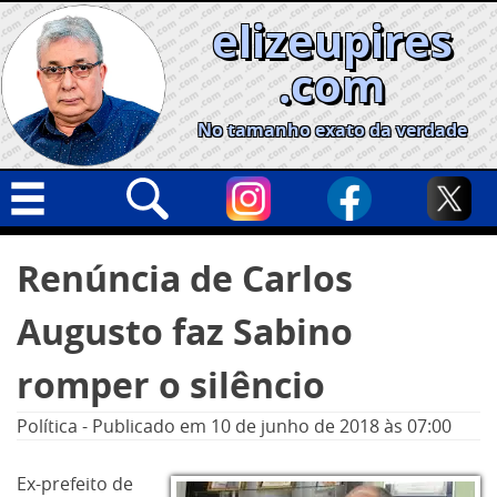
Skip
elizeupires
to
content
.com
No tamanho exato da verdade
Capa
Pesquisar
Renúncia de Carlos
por:
Geral
Augusto faz Sabino
Cidades
Política
romper o silêncio
Nacional
Política
-
Publicado em
10 de junho de 2018
às 07:00
Opinião
Ex-prefeito de
Informe especial