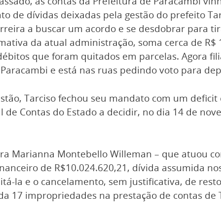
assado, as contas da Prefeitura de Paracambi vin
o de dívidas deixadas pela gestão do prefeito Ta
Ferreira a buscar um acordo e se desdobrar para ti
ativa da atual administração, soma cerca de R$ 1
débitos que foram quitados em parcelas. Agora fi
a Paracambi e está nas ruas pedindo voto para de
stão, Tarciso fechou seu mandato com um deficit 
al de Contas do Estado a decidir, no dia 14 de no
ira Marianna Montebello Willeman – que atuou co
t financeiro de R$10.024.620,21, dívida assumida n
á-la e o cancelamento, sem justificativa, de rest
a 17 impropriedades na prestação de contas de T