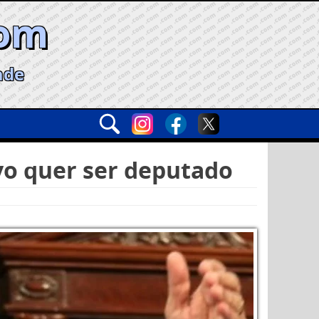
com
ade
vo quer ser deputado