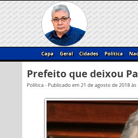
Skip
to
content
Capa
Geral
Cidades
Política
Nac
Pesquisar
Prefeito que deixou P
por:
Política
-
Publicado em
21 de agosto de 2018
às