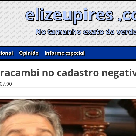
elizeupires .
No tamanho exato da verd
ional
Opinião
Informe especial
aracambi no cadastro negati
 07:00