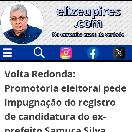
Skip
elizeupires
to
content
.com
No tamanho exato da verdade
Capa
Pesquisar
Volta Redonda:
por:
Geral
Promotoria eleitoral pede
Cidades
Política
impugnação do registro
Nacional
de candidatura do ex-
Opinião
prefeito Samuca Silva
Informe especial