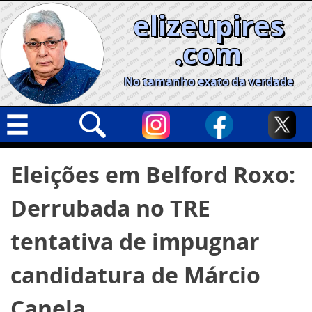
Skip
elizeupires
to
content
.com
No tamanho exato da verdade
Capa
Pesquisar
Eleições em Belford Roxo:
por:
Geral
Derrubada no TRE
Cidades
Política
tentativa de impugnar
Nacional
candidatura de Márcio
Opinião
Canela
Informe especial