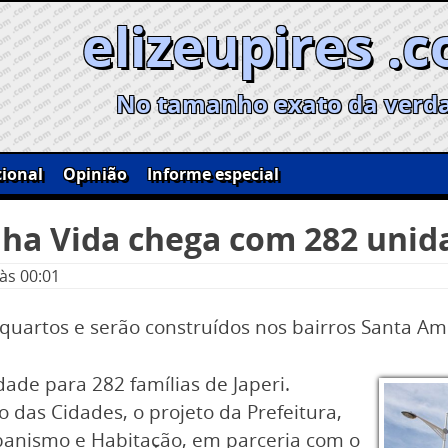
elizeupires .
No tamanho exato da verd
ional
Opinião
Informe especial
nha Vida chega com 282 unid
às 00:01
artos e serão construídos nos bairros Santa Am
ade para 282 famílias de Japeri.
 das Cidades, o projeto da Prefeitura,
banismo e Habitação, em parceria com o