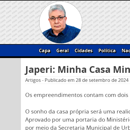
Skip
to
content
Capa
Geral
Cidades
Política
Nac
Pesquisar
Japeri: Minha Casa Mi
por:
Artigos
-
Publicado em
28 de setembro de 2024
Os empreendimentos contam com dois qu
O sonho da casa própria será uma realid
Aprovado por uma portaria do Ministério
por meio da Secretaria Municipal de Ur