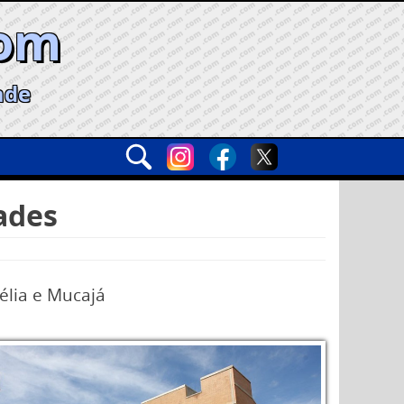
com
ade
ades
élia e Mucajá