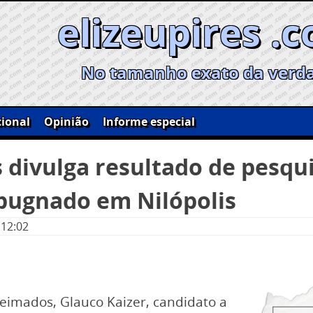
elizeupires .
No tamanho exato da verd
ional
Opinião
Informe especial
 divulga resultado de pesqu
pugnado em Nilópolis
 12:02
ueimados, Glauco Kaizer, candidato a