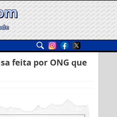
com
ade
isa feita por ONG que