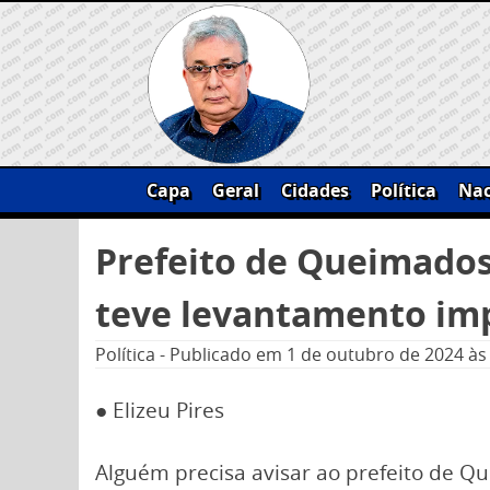
Skip
to
content
Capa
Geral
Cidades
Política
Nac
Pesquisar
Prefeito de Queimados
por:
teve levantamento im
Política
-
Publicado em
1 de outubro de 2024
às
● Elizeu Pires
Alguém precisa avisar ao prefeito de Q