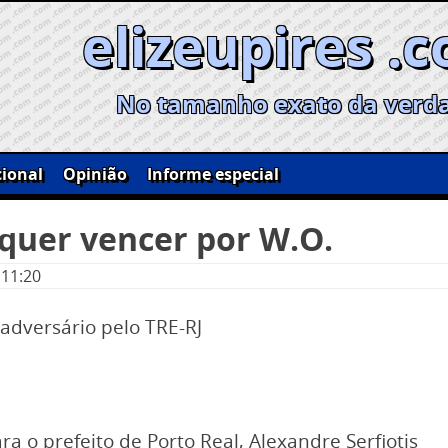
elizeupires .
No tamanho exato da verd
ional
Opinião
Informe especial
 quer vencer por W.O.
 11:20
dversário pelo TRE-RJ
a o prefeito de Porto Real, Alexandre Serfiotis