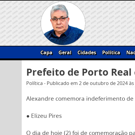
Skip
to
content
Capa
Geral
Cidades
Política
Nac
Pesquisar
Prefeito de Porto Real
por:
Política
-
Publicado em
2 de outubro de 2024
às
Alexandre comemora indeferimento de a
● Elizeu Pires
O dia de hoje (2) foi de comemoração par