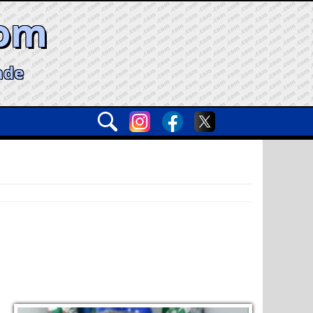
com
ade