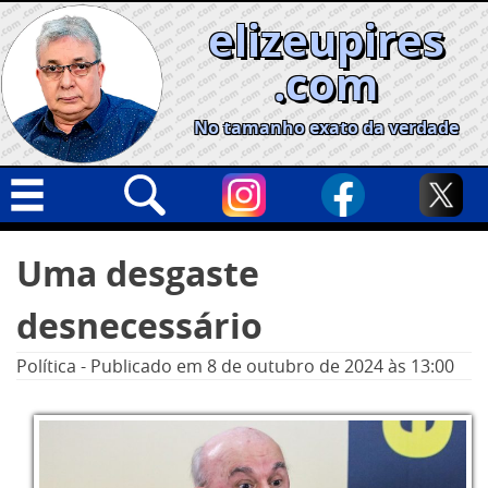
Skip
elizeupires
to
content
.com
No tamanho exato da verdade
Capa
Pesquisar
Uma desgaste
por:
Geral
desnecessário
Cidades
Política
Política
-
Publicado em
8 de outubro de 2024
às 13:00
Nacional
Opinião
Informe especial