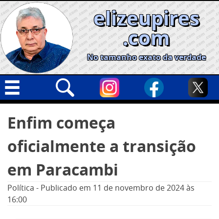
Skip
elizeupires
to
content
.com
No tamanho exato da verdade
Capa
Pesquisar
Enfim começa
por:
Geral
oficialmente a transição
Cidades
Política
em Paracambi
Nacional
Política
-
Publicado em
11 de novembro de 2024
às
Opinião
16:00
Informe especial