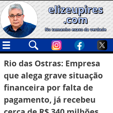
Skip
elizeupires
to
content
.com
No tamanho exato da verdade
Capa
Pesquisar
Rio das Ostras: Empresa
por:
Geral
que alega grave situação
Cidades
Política
financeira por falta de
Nacional
pagamento, já recebeu
Opinião
cerca de R$ 340 milhões
Informe especial