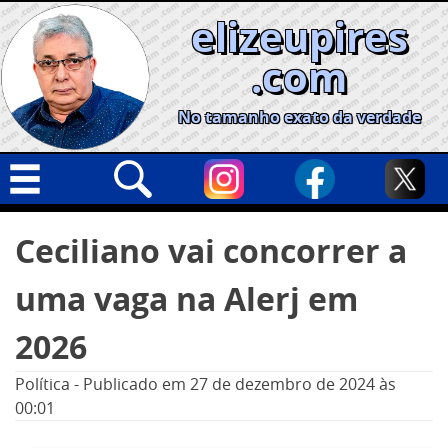
Skip
elizeupires
to
content
.com
No tamanho exato da verdade
Capa
Pesquisar
Ceciliano vai concorrer a
por:
Geral
uma vaga na Alerj em
Cidades
Política
2026
Nacional
Política
-
Publicado em
27 de dezembro de 2024
às
Opinião
00:01
Informe especial