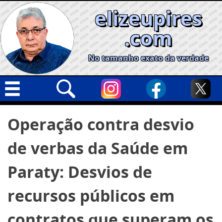
Skip
elizeupires
to
content
.com
No tamanho exato da verdade
Capa
Pesquisar
Operação contra desvio
por:
Geral
de verbas da Saúde em
Cidades
Política
Paraty: Desvios de
Nacional
recursos públicos em
Opinião
contratos que superam os
Informe especial