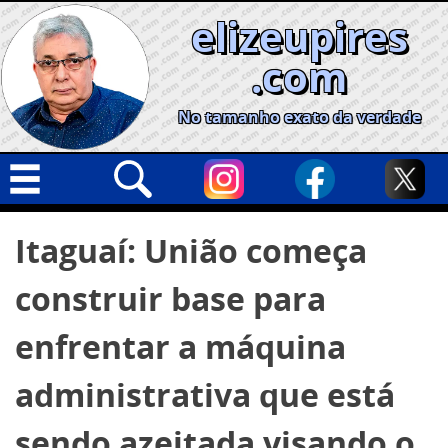
Skip
elizeupires
to
content
.com
No tamanho exato da verdade
Capa
Pesquisar
Itaguaí: União começa
por:
Geral
construir base para
Cidades
Política
enfrentar a máquina
Nacional
administrativa que está
Opinião
sendo azeitada visando o
Informe especial