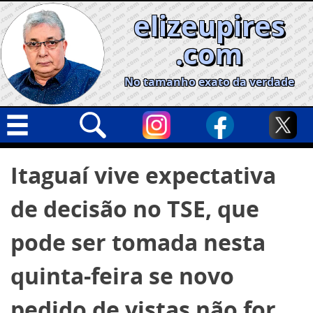
Skip
elizeupires
to
content
.com
No tamanho exato da verdade
Capa
Pesquisar
Itaguaí vive expectativa
por:
Geral
de decisão no TSE, que
Cidades
Política
pode ser tomada nesta
Nacional
quinta-feira se novo
Opinião
pedido de vistas não for
Informe especial